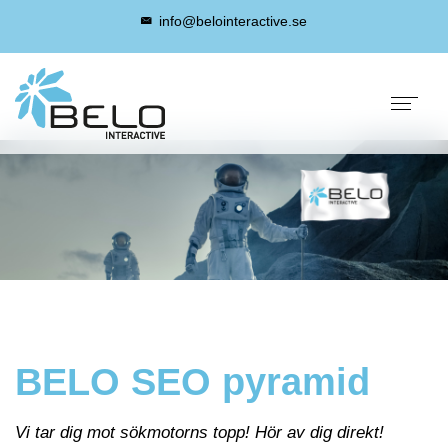
info@belointeractive.se
info@belointeractive.se
BELO SEO pyramid
Vi tar dig mot sökmotorns topp! Hör av dig direkt!