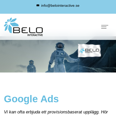
info@belointeractive.se
info@belointeractive.se
Google Ads
Vi kan ofta erbjuda ett provisionsbaserat upplägg. Hör